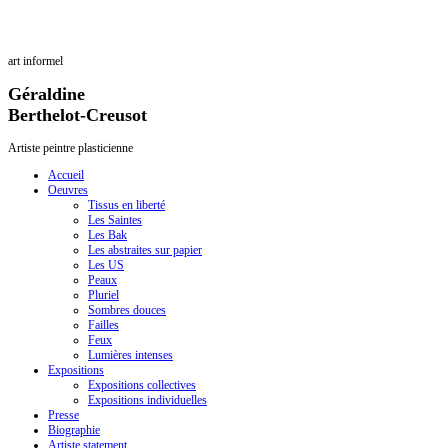
art informel
Géraldine
Berthelot-Creusot
Artiste peintre plasticienne
Accueil
Oeuvres
Tissus en liberté
Les Saintes
Les Bak
Les abstraites sur papier
Les US
Peaux
Pluriel
Sombres douces
Failles
Feux
Lumières intenses
Expositions
Expositions collectives
Expositions individuelles
Presse
Biographie
Artiste statement